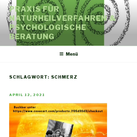
Zum
PRAXIS FÜR
Inhalt
NATURHEILVERFAHREN &
springen
PSYCHOLOGISCHE
BERATUNG
Menü
SCHLAGWORT: SCHMERZ
VERÖFFENTLICHT
APRIL 12, 2021
AM