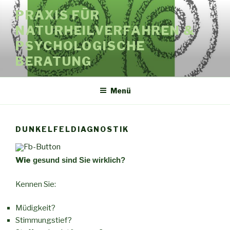
Zum
PRAXIS FÜR
Inhalt
NATURHEILVERFAHREN &
springen
PSYCHOLOGISCHE
BERATUNG
Menü
DUNKELFELDIAGNOSTIK
Wie
gesund sind Sie wirklich?
Kennen Sie:
Müdigkeit?
Stimmungstief?