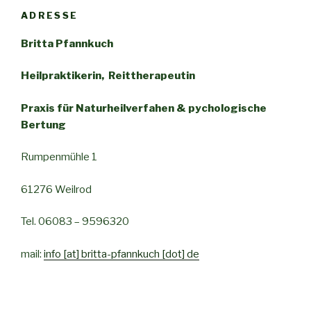
ADRESSE
Britta Pfannkuch
Heilpraktikerin, Reittherapeutin
Praxis für
Naturheilverfahen
& pychologische
Bertung
Rumpenmühle 1
61276 Weilrod
Tel. 06083 – 9596320
mail:
info [at] britta-pfannkuch [dot] de