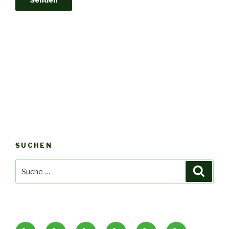
SUCHEN
Suche
Suche
nach:
Startseite
Diagnostik
Therapieformen
Gesundheitskuren
Seminare
Praxiszeiten