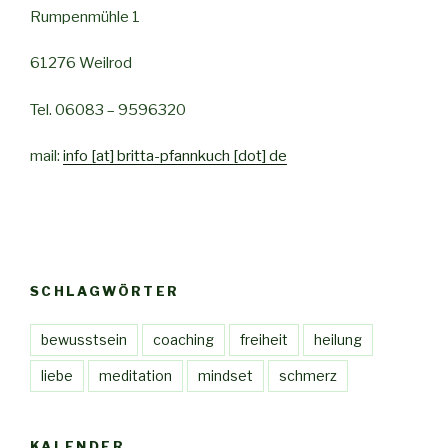
Rumpenmühle 1
61276 Weilrod
Tel. 06083 – 9596320
mail:
info [at] britta-pfannkuch [dot] de
SCHLAGWÖRTER
bewusstsein
coaching
freiheit
heilung
liebe
meditation
mindset
schmerz
KALENDER