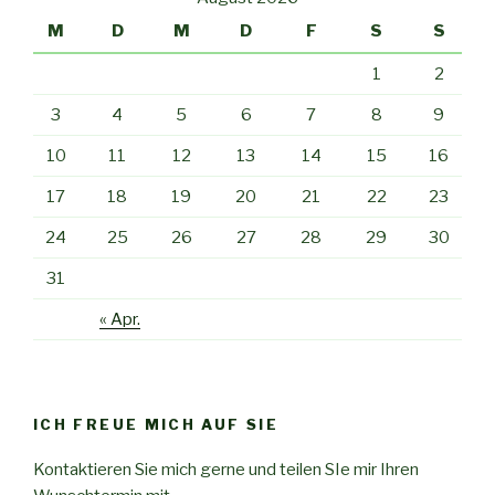
M
D
M
D
F
S
S
1
2
3
4
5
6
7
8
9
10
11
12
13
14
15
16
17
18
19
20
21
22
23
24
25
26
27
28
29
30
31
« Apr.
ICH FREUE MICH AUF SIE
Kontaktieren Sie mich gerne und teilen SIe mir Ihren