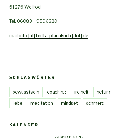
61276 Weilrod
Tel. 06083 – 9596320
mail:
info [at] britta-pfannkuch [dot] de
SCHLAGWÖRTER
bewusstsein
coaching
freiheit
heilung
liebe
meditation
mindset
schmerz
KALENDER
August 2026