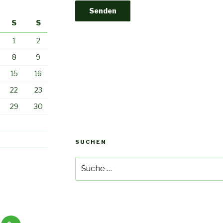
S
S
1
2
8
9
15
16
22
23
29
30
SUCHEN
Suche
nach:
men
dheitskuren
Seminare