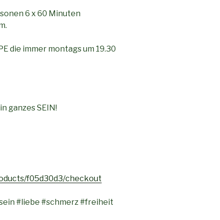
rsonen 6 x 60 Minuten
m.
PPE die immer montags um 19.30
ein ganzes SEIN!
roducts/f05d30d3/checkout
ein #liebe #schmerz #freiheit