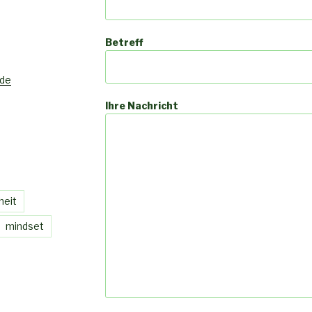
Betreff
 de
Ihre Nachricht
heit
mindset