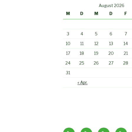
August 2026
M
D
M
D
F
3
4
5
6
7
10
11
12
13
14
17
18
19
20
21
24
25
26
27
28
31
« Apr.
Startseite
Diagnostik
Therapiefor
Gesun