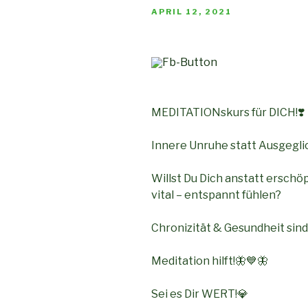
VERÖFFENTLICHT
APRIL 12, 2021
AM
MEDITATIONskurs für DICH!❣️
Innere Unruhe statt Ausgegl
Willst Du Dich anstatt erschöpf
vital – entspannt fühlen?
Chronizität & Gesundheit si
Meditation hilft!🦋💙🦋
Sei es Dir WERT!💎