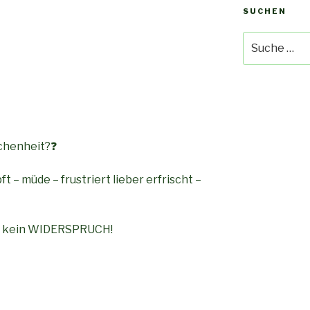
SUCHEN
Suche
nach:
ichenheit?❓
t – müde – frustriert lieber erfrischt –
nd kein WIDERSPRUCH!