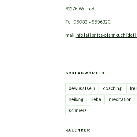
61276 Weilrod
Tel. 06083 – 9596320
mail:
info [at] britta-pfannkuch [dot]
SCHLAGWÖRTER
bewusstsein
coaching
frei
heilung
liebe
meditation
schmerz
KALENDER