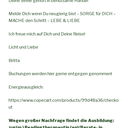
Deine Seele gehört in behutsame Hände!
Melde Dich wenn Du neugierig bist – SORGE für DICH –
MACHE den Schritt – LEBE & LIEBE
Ich freue mich auf Dich und Deine Reise!
Licht und Liebe
Britta
Buchungen werden hier gerne entgegen genommen!
Energieausgleich:
https://www.copecart.com/products/99d48a36/checko
ut
Wegen großer Nachfrage findet die Ausbildung:
zur(m ) Readingtherapeutin (en)/Berate- in