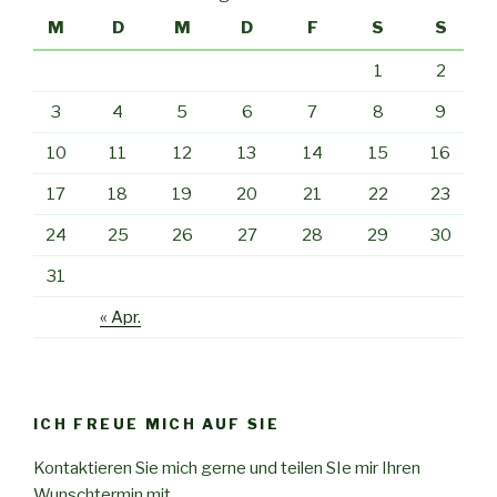
M
D
M
D
F
S
S
1
2
3
4
5
6
7
8
9
10
11
12
13
14
15
16
17
18
19
20
21
22
23
24
25
26
27
28
29
30
31
« Apr.
ICH FREUE MICH AUF SIE
Kontaktieren Sie mich gerne und teilen SIe mir Ihren
Wunschtermin mit.